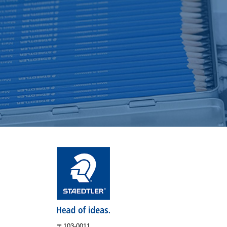
〒103-0011