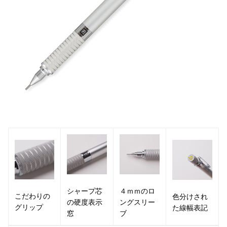
シャープ芯
４ｍｍのロ
こだわりの
色分けされ
の硬度表示
ングスリー
グリップ
た線幅表記
窓
ブ