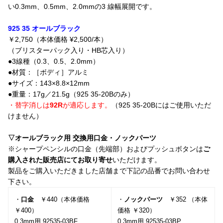
い0.3mm、0.5mm、2.0mmの3 線幅展開です。
925 35 オールブラック
￥2,750（本体価格 ¥2,500/本）
（ブリスターパック入り・HB芯入り）
●3線種（0.3、0.5、2.0mm）
●材質：［ボディ］アルミ
●サイズ：143×8.8×12mm
●重量：17g／21.5g（925 35-20Bのみ）
・替字消しは
92R
が適応します。
（925 35-20Bにはご使用いただ
けません）
▽オールブラック用 交換用口金・ノックパーツ
※シャープペンシルの口金（先端部）およびプッシュボタンは
ご
購入された販売店にてお取り寄せ
いただけます。
製品をご購入いただきました店舗まで下記の品番でお問い合わせ
下さい。
・
口金
￥440（本体価格
・
ノックパーツ
￥352 （本体
￥400）
価格 ￥320）
0.3mm用 92535-03BF
0.3mm用 92535-03BP