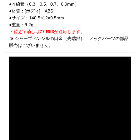
●４線種（0.3、0.5、0.7、0.9mm）
●材質：[ボディ] ABS
●サイズ：140.5×12×9.5mm
●重量：9.2g
・替え字消しは
77 R53
が適応します。
※ シャープペンシルの口金（先端部）、ノックパーツの部品
販売はございません。