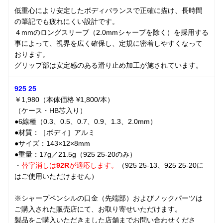
低重心により安定したボディバランスで正確に描け、長時間
の筆記でも疲れにくい設計です。
４mmのロングスリーブ（2.0mmシャープを除く）を採用する
事によって、視界を広く確保し、定規に密着しやすくなって
おります。
グリップ部は安定感のある滑り止め加工が施されています。
925 25
￥1,980（本体価格 ¥1,800/本）
（ケース・HB芯入り）
●6線種（0.3、0.5、0.7、0.9、1.3、2.0mm）
●材質：［ボディ］アルミ
●サイズ：143×12×8mm
●重量：17g／21.5g（925 25-20のみ）
・
替字消しは
92R
が適応します。
（925 25-13、925 25-20に
はご使用いただけません）
※シャープペンシルの口金（先端部）およびノックパーツは
ご購入された販売店にて、お取り寄せいただけます。
製品をご購入いただきました店舗までお問い合わせくださ