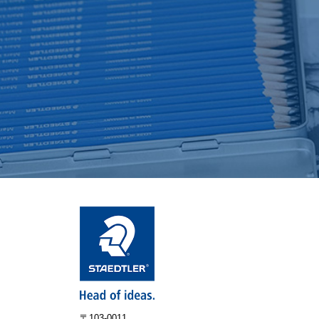
〒103-0011